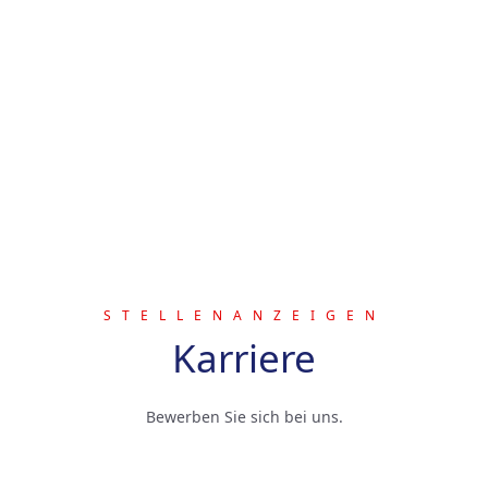
• Projektmanagement
• MSR-Technik
• Sicherheitstechnik
• Elektrischer Explosionsschutz
Zertifikate:
SCC-Zertifikat für operativ tätige Führungskräfte (TÜV
Süd)
E-Mail:
g.moritz@epg-bayern.de
Mobil:
+49 152 0525 7172
STELLENANZEIGEN
Karriere
Bewerben Sie sich bei uns.
EMSR – Planer