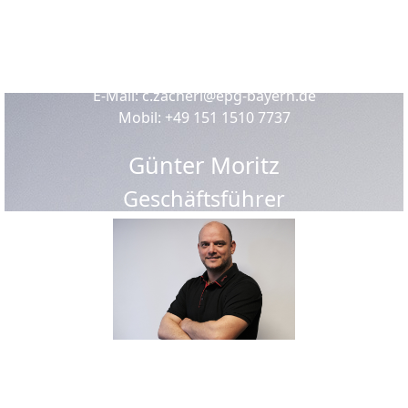
Functional Safety Engineer (TÜV Rheinland ID-No.:
#8100/14) SCC-Zertifikat für operativ tätige
Führungskräfte (TÜV Süd)
E-Mail:
c.zacherl@epg-bayern.de
Mobil:
+49 151 1510 7737
Günter Moritz
Geschäftsführer
Über 20 Jahre Berufserfahrung in der Prozessindustrie
Spezialgebiete: