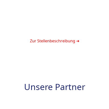
größten Erfolgsfaktoren, um Projekte erfolgreich
abzuschließen. Sie haben echten Teamgeist, ein Auge fürs
Detail und hegen großes Interesse für die Welt der E-
Technik. Dann suchen wir Sie, zum nächstmöglichen
Zeitpunkt für unseren Standort in Riedenburg für
interessante Projekte in und um Bayern.
Zur Stellenbeschreibung ➜
Unsere Partner
Als globaler Marktführer ermöglicht INTERTEC Kunden
in den Bereichen Energie, Chemie, Engineering und