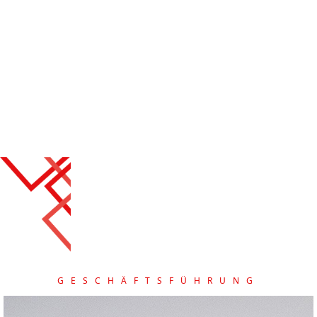
Wir begleiten Sie bei der Installation einzelner Instrumente
oder gesamter Anlagenteile bis hin zur vollständigen
Inbetriebnahme der Komponenten.
Bauüberwachung inkl. Terminverfolgung
Überwachung der Montage
Qualitätskontrolle
Fotodokumentation
Führung und Dokumentation von Loopchecks
Troubleshooting
Site Engineering
Inbetriebnahme
Abnahme
GESCHÄFTSFÜHRUNG