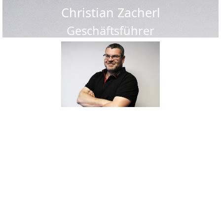
Christian Zacherl
Geschäftsführer
Über 20 Jahre Berufserfahrung in der Prozessindustrie
Spezialgebiete:
• Funktionale Sicherheit
• MSR-Technik
• Sicherheitstechnik
• Elektrischer Explosionsschutz
Zertifikate: