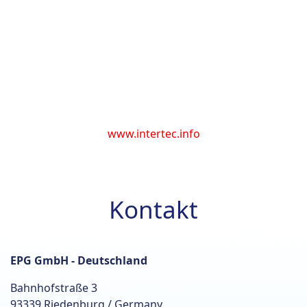
Infrastruktur den zuverlässigen Schutz
hochempfindlicher Feldinstrumentierung. Bewährte
High-Tech-Gehäuse, Schränke und Schutzhäuser
sorgen dank eingesetzter Materialtechnik, sowie Heiz-
und Kühlsystemen dafür, dass sie auch in extremen
Klimazonen zuverlässig funktionieren: sei es in der
Arktis oder in der Wüste.
www.intertec.info
Kontakt
EPG GmbH - Deutschland
Bahnhofstraße 3
93339 Riedenburg / Germany