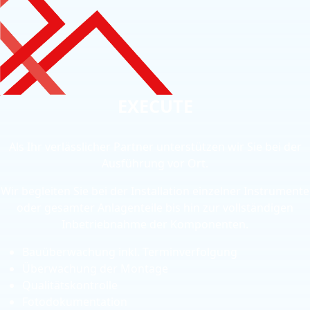
EXECUTE
Als Ihr verlässlicher Partner unterstützen wir Sie bei der
Ausführung vor Ort.
Wir begleiten Sie bei der Installation einzelner Instrumente
oder gesamter Anlagenteile bis hin zur vollständigen
Inbetriebnahme der Komponenten.
Bauüberwachung inkl. Terminverfolgung
Überwachung der Montage
Qualitätskontrolle
Fotodokumentation